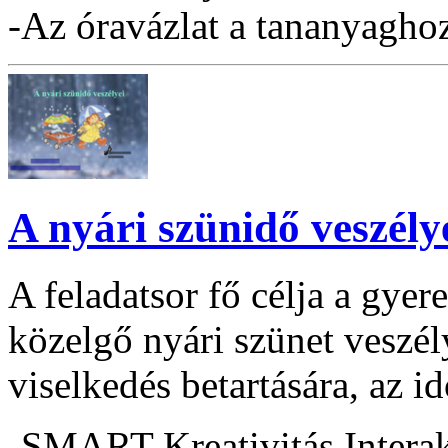
-Az óravázlat a tananyaghoz 
A nyári szünidő veszély
A feladatsor fő célja a gye
közelgő nyári szünet veszél
viselkedés betartására, az id
-SMART Kreativitás Interak