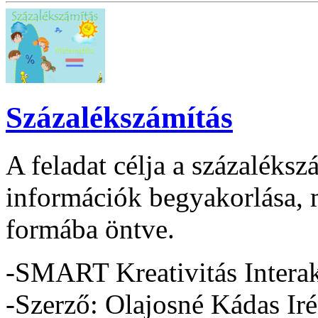
Százalékszámítás
A feladat célja a százaléksz
információk begyakorlása, m
formába öntve.
-SMART Kreativitás Interak
-Szerző: Olajosné Kádas Ir