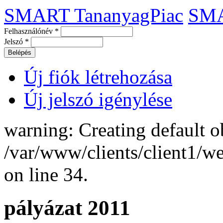
SMART TananyagPiac
SM
Felhasználónév
*
Jelszó
*
Új fiók létrehozása
Új jelszó igénylése
warning: Creating default o
/var/www/clients/client1/
on line 34.
pályázat 2011