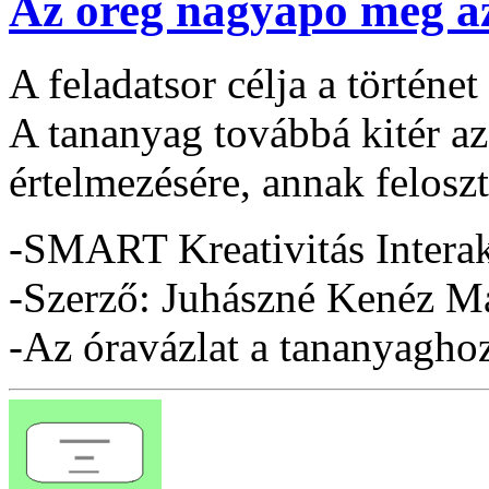
Az öreg nagyapó meg a
A feladatsor célja a történe
A tananyag továbbá kitér az
értelmezésére, annak feloszt
-SMART Kreativitás Interak
-Szerző: Juhászné Kenéz Má
-Az óravázlat a tananyaghoz 