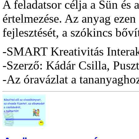
A feladatsor célja a Sün és
értelmezése. Az anyag ezen
fejlesztését, a szókincs bővít
-SMART Kreativitás Interak
-Szerző: Kádár Csilla, Pusz
-Az óravázlat a tananyaghoz 