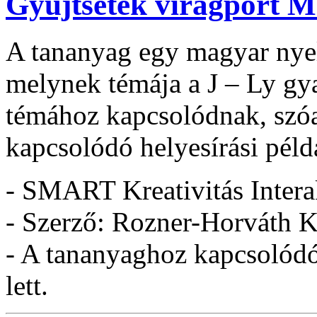
Gyűjtsetek virágport M
A tananyag egy magyar nyel
melynek témája a J – Ly gya
témához kapcsolódnak, szó
kapcsolódó helyesírási pél
- SMART Kreativitás Intera
- Szerző: Rozner-Horváth K
- A tananyaghoz kapcsolódó 
lett.