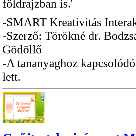
földrajzban is.'
-SMART Kreativitás Intera
-Szerző: Törökné dr. Bodzs
Gödöllő
-A tananyaghoz kapcsolódó 
lett.