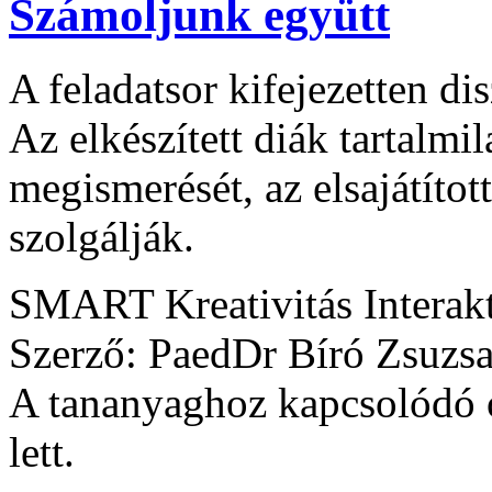
Számoljunk együtt
A feladatsor kifejezetten di
Az elkészített diák tartalmi
megismerését, az elsajátítot
szolgálják.
SMART Kreativitás Interak
Szerző: PaedDr Bíró Zsuzsa
A tananyaghoz kapcsolódó ó
lett.