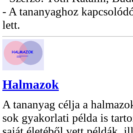
- A tananyaghoz kapcsolódó 
lett.
Halmazok
A tananyag célja a halmazo
sok gyakorlati példa is tart
saját életéből vett példák, i