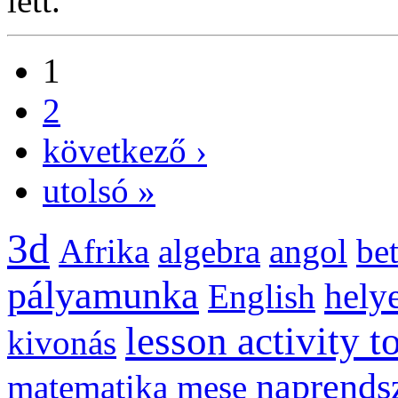
lett.
1
2
következő ›
utolsó »
3d
Afrika
algebra
angol
be
pályamunka
helye
English
lesson activity t
kivonás
naprends
matematika
mese