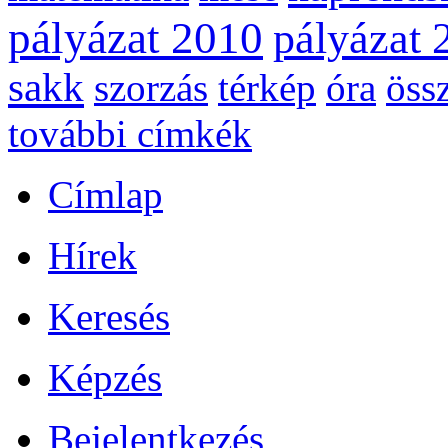
pályázat 2010
pályázat 
sakk
szorzás
térkép
óra
öss
további címkék
Címlap
Hírek
Keresés
Képzés
Bejelentkezés