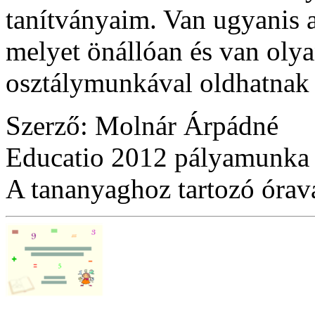
tanítványaim. Van ugyanis a
melyet önállóan és van olya
osztálymunkával oldhatnak
Szerző: Molnár Árpádné
Educatio 2012 pályamunka
A tananyaghoz tartozó óraváz