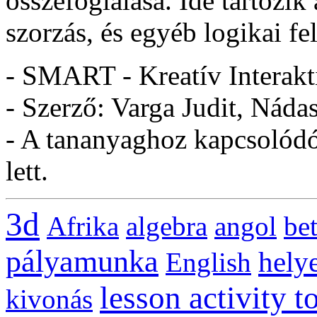
összefoglalása. Ide tartozik 
szorzás, és egyéb logikai fe
- SMART - Kreatív Interakt
- Szerző: Varga Judit, Náda
- A tananyaghoz kapcsolódó 
lett.
3d
Afrika
algebra
angol
be
pályamunka
helye
English
lesson activity t
kivonás