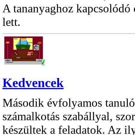
A tananyaghoz kapcsolódó ó
lett.
Kedvencek
Második évfolyamos tanuló
számalkotás szabállyal, szo
készültek a feladatok. Az il