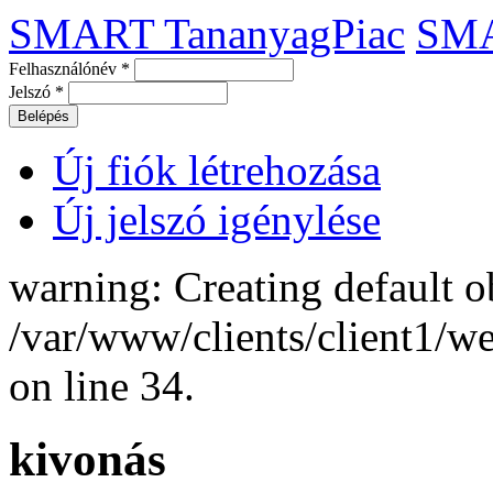
SMART TananyagPiac
SM
Felhasználónév
*
Jelszó
*
Új fiók létrehozása
Új jelszó igénylése
warning: Creating default o
/var/www/clients/client1/
on line 34.
kivonás