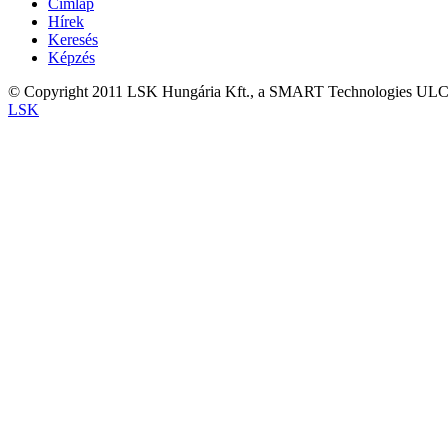
Címlap
Hírek
Keresés
Képzés
© Copyright 2011 LSK Hungária Kft., a SMART Technologies ULC.kiz
LSK