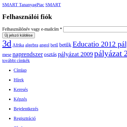
SMART TananyagPiac
SMART
Felhasználói fiók
Felhasználónév vagy e-mailcím
*
3d
Educatio 2012 pá
betűk
Afrika
algebra
angol
betű
pályázat 
naprendszer
pályázat 2009
osztás
mese
további címkék
Címlap
Hírek
Keresés
Képzés
Bejelentkezés
Regisztráció