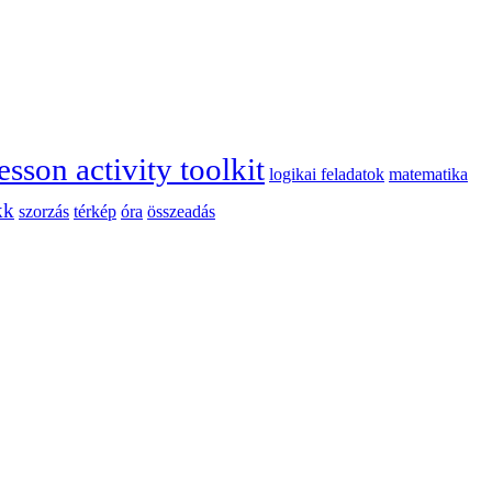
esson activity toolkit
logikai feladatok
matematika
kk
szorzás
térkép
óra
összeadás