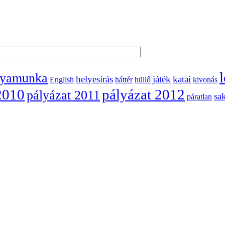
l
lyamunka
helyesírás
játék
katai
English
háttér
hüllő
kivonás
2010
pályázat 2012
pályázat 2011
sa
páratlan