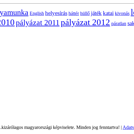
l
lyamunka
helyesírás
játék
katai
English
háttér
hüllő
kivonás
2010
pályázat 2012
pályázat 2011
sa
páratlan
árólagos magyarországi képviselete. Minden jog fenntartva! |
Adatv