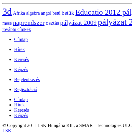
3d
Educatio 2012 pá
betűk
Afrika
algebra
angol
betű
pályázat 
naprendszer
pályázat 2009
osztás
mese
további címkék
Címlap
Hírek
Keresés
Képzés
Bejelentkezés
Regisztráció
Címlap
Hírek
Keresés
Képzés
© Copyright 2011 LSK Hungária Kft., a SMART Technologies ULC.kiz
LSK