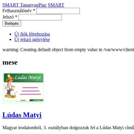
SMART TananyagPiac
SMART
Felhasználónév
*
Jelszó
*
Új fiók létrehozása
Új jelszó igénylése
warning: Creating default object from empty value in /var/www/clie
mese
Lúdas Matyi
Magyar irodalomból, 3. osztályban dolgozzuk fel a Lúdas Matyi című