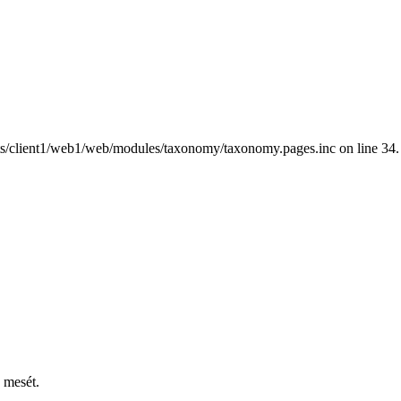
nts/client1/web1/web/modules/taxonomy/taxonomy.pages.inc on line 34.
 mesét.