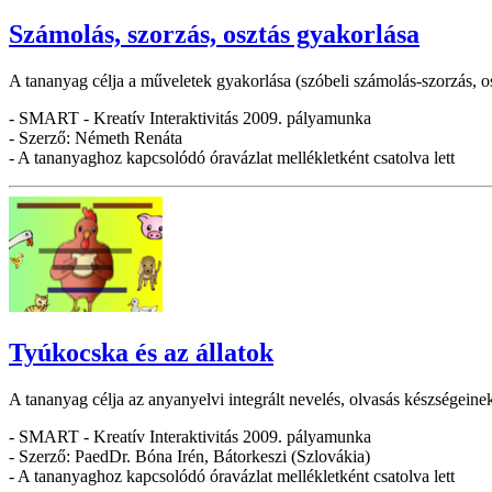
Számolás, szorzás, osztás gyakorlása
A tananyag célja a műveletek gyakorlása (szóbeli számolás-szorzás, os
- SMART - Kreatív Interaktivitás 2009. pályamunka
- Szerző: Németh Renáta
- A tananyaghoz kapcsolódó óravázlat mellékletként csatolva lett
Tyúkocska és az állatok
A tananyag célja az anyanyelvi integrált nevelés, olvasás készségeinek
- SMART - Kreatív Interaktivitás 2009. pályamunka
- Szerző: PaedDr. Bóna Irén, Bátorkeszi (Szlovákia)
- A tananyaghoz kapcsolódó óravázlat mellékletként csatolva lett