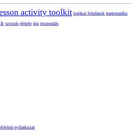
esson activity toolkit
logikai feladatok
matematika
kk
szorzás
térkép
óra
összeadás
édelmi nyilatkozat