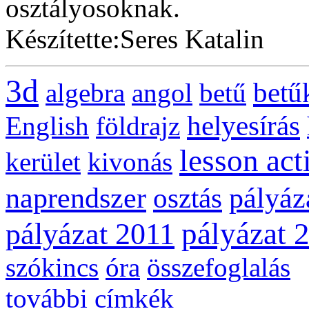
osztályosoknak.
Készítette:Seres Katalin
3d
betű
algebra
angol
betű
helyesírás
English
földrajz
lesson act
kerület
kivonás
naprendszer
pályáz
osztás
pályázat 
pályázat 2011
szókincs
óra
összefoglalás
további címkék