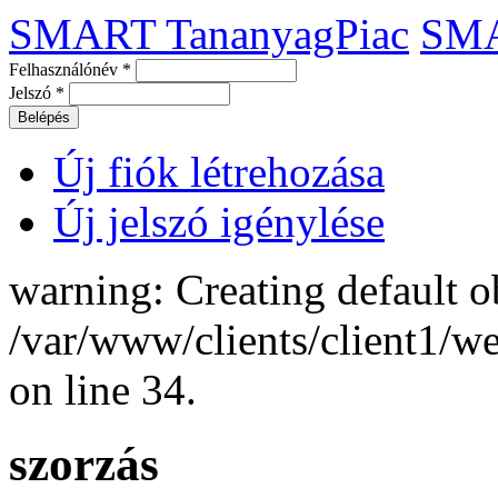
SMART TananyagPiac
SM
Felhasználónév
*
Jelszó
*
Új fiók létrehozása
Új jelszó igénylése
warning: Creating default o
/var/www/clients/client1/
on line 34.
szorzás