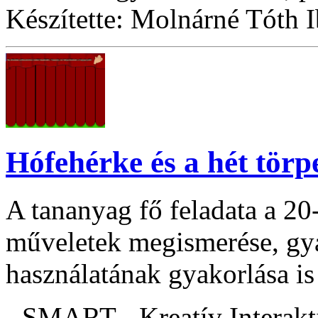
Készítette: Molnárné Tóth 
Hófehérke és a hét törp
A tananyag fő feladata a 20
műveletek megismerése, gy
használatának gyakorlása is 
- SMART - Kreatív Interakt