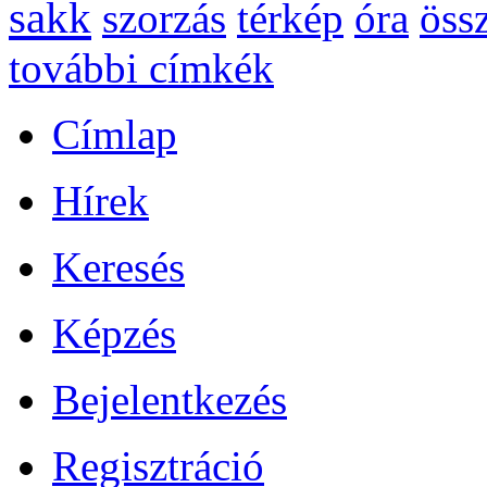
sakk
szorzás
térkép
óra
öss
további címkék
Címlap
Hírek
Keresés
Képzés
Bejelentkezés
Regisztráció