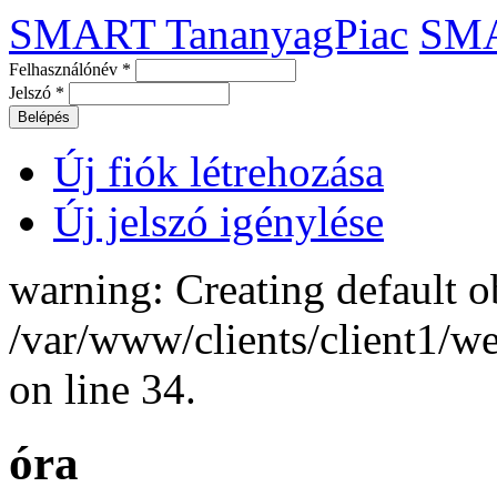
SMART TananyagPiac
SM
Felhasználónév
*
Jelszó
*
Új fiók létrehozása
Új jelszó igénylése
warning: Creating default o
/var/www/clients/client1/
on line 34.
óra