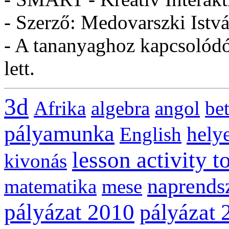
- Szerző: Medovarszki Istv
- A tananyaghoz kapcsolódó 
lett.
3d
Afrika
algebra
angol
be
pályamunka
helye
English
lesson activity t
kivonás
naprends
matematika
mese
pályázat 2010
pályázat 