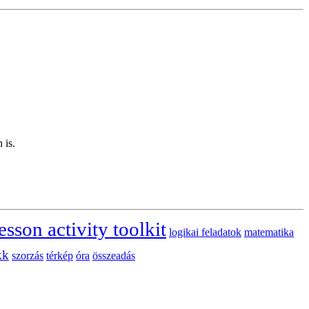
 is.
esson activity toolkit
logikai feladatok
matematika
kk
szorzás
térkép
óra
összeadás