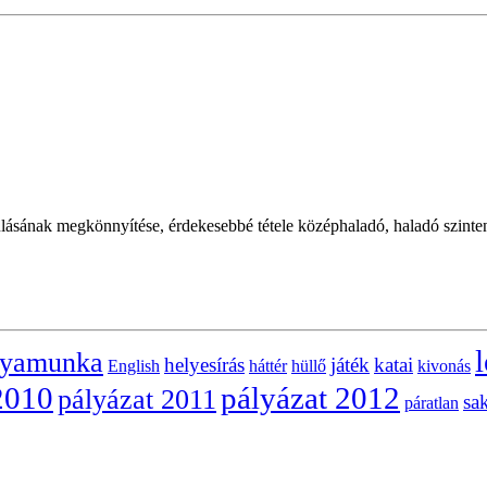
nulásának megkönnyítése, érdekesebbé tétele középhaladó, haladó szinten
l
lyamunka
helyesírás
játék
katai
English
háttér
hüllő
kivonás
2010
pályázat 2012
pályázat 2011
sa
páratlan