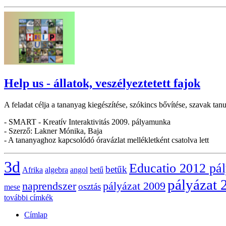
Help us - állatok, veszélyeztetett fajok
A feladat célja a tananyag kiegészítése, szókincs bővítése, szavak ta
- SMART - Kreatív Interaktivitás 2009. pályamunka
- Szerző: Lakner Mónika, Baja
- A tananyaghoz kapcsolódó óravázlat mellékletként csatolva lett
3d
Educatio 2012 pá
betűk
Afrika
algebra
angol
betű
pályázat 
naprendszer
pályázat 2009
osztás
mese
további címkék
Címlap