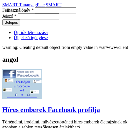
SMART TananyagPiac
SMART
Felhasználónév
*
Jelszó
*
Új fiók létrehozása
Új jelszó igénylése
warning: Creating default object from empty value in /var/www/clie
angol
Híres emberek Facebook profilja
Történelmi, irodalmi, művészettörténeti híres emberek életrajzának ok
azonban a sablon tetszőlegesen átalakítható.