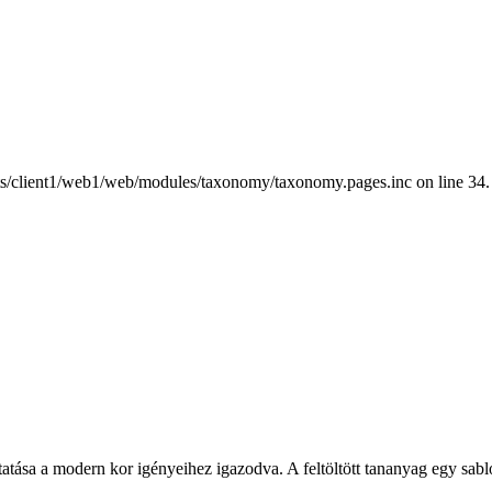
nts/client1/web1/web/modules/taxonomy/taxonomy.pages.inc on line 34.
tatása a modern kor igényeihez igazodva. A feltöltött tananyag egy sabl