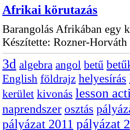
Afrikai körutazás
Barangolás Afrikában egy ki
Készítette: Rozner-Horváth
3d
betű
algebra
angol
betű
helyesírás
English
földrajz
lesson act
kerület
kivonás
naprendszer
pályáz
osztás
pályázat 
pályázat 2011