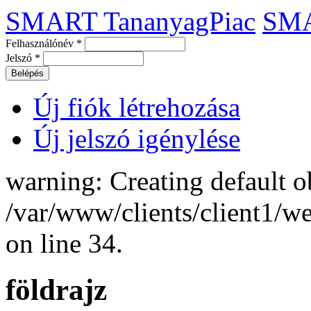
SMART TananyagPiac
SM
Felhasználónév
*
Jelszó
*
Új fiók létrehozása
Új jelszó igénylése
warning: Creating default o
/var/www/clients/client1/
on line 34.
földrajz