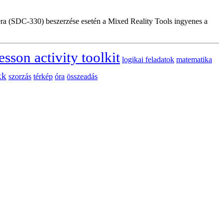
a (SDC-330) beszerzése esetén a Mixed Reality Tools ingyenes a
esson activity toolkit
logikai feladatok
matematika
kk
szorzás
térkép
óra
összeadás