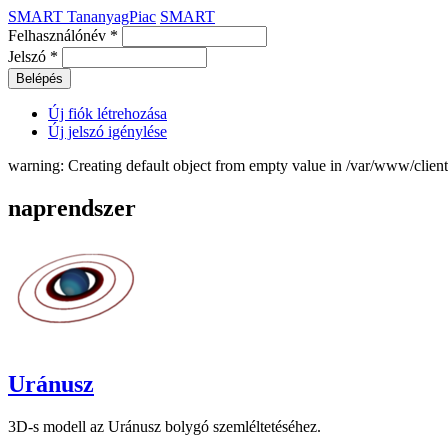
SMART TananyagPiac
SMART
Felhasználónév
*
Jelszó
*
Új fiók létrehozása
Új jelszó igénylése
warning: Creating default object from empty value in /var/www/clie
naprendszer
Uránusz
3D-s modell az Uránusz bolygó szemléltetéséhez.