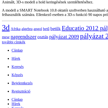
Animált, 3D-s modell a hold keringésének szemléltetéséhez.
A modell a SMART Notebook 10.8 oktatói szoftverben használható a
felhasználók számára. Ellenkező esetben a 3D-s funkció 90 napos pró
3d
Educatio 2012 pá
betűk
Afrika
algebra
angol
betű
pályázat 
naprendszer
pályázat 2009
osztás
mese
további címkék
Címlap
Hírek
Keresés
Képzés
Bejelentkezés
Regisztráció
Címlap
Hírek