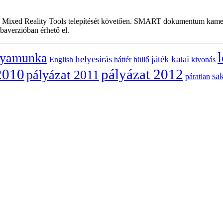
 Mixed Reality Tools telepítését követően. SMART dokumentum kamer
baverzióban érhető el.
l
lyamunka
helyesírás
játék
katai
English
háttér
hüllő
kivonás
2010
pályázat 2012
pályázat 2011
sa
páratlan