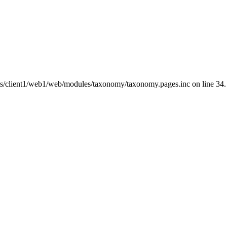
nts/client1/web1/web/modules/taxonomy/taxonomy.pages.inc on line 34.