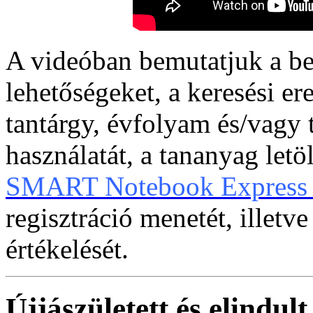
A videóban bemutatjuk a be
lehetőségeket, a keresési e
tantárgy, évfolyam és/vagy 
használatát, a tananyag letö
SMART Notebook Express 
regisztráció menetét, illet
értékelését.
Újjászületett és elind