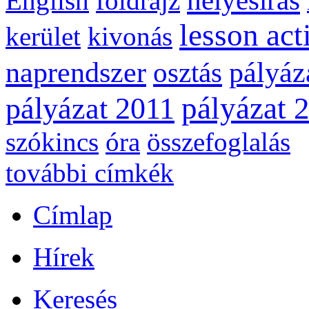
helyesírás
English
földrajz
lesson act
kerület
kivonás
naprendszer
pályáz
osztás
pályázat 
pályázat 2011
szókincs
óra
összefoglalás
további címkék
Címlap
Hírek
Keresés