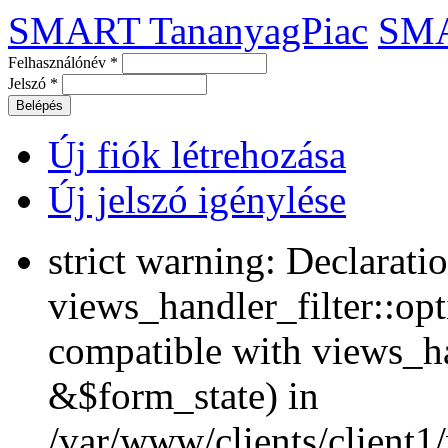
SMART TananyagPiac
SM
Felhasználónév
*
Jelszó
*
Új fiók létrehozása
Új jelszó igénylése
strict warning: Declarati
views_handler_filter::opt
compatible with views_ha
&$form_state) in
/var/www/clients/client1