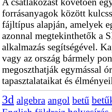
A csatlakozást követően egys
forrásanyagok között kulcss
fájltípus alapján, amelyek e
azonnal megtekinthetők a
alkalmazás segítségével. Ka
vagy az ország bármely pont
megoszthatják egymással óra
tapasztalataikat és élményei
3d
betű
algebra
angol
betű