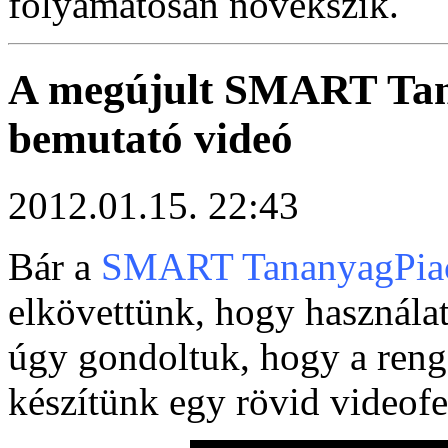
folyamatosan növekszik.
A megújult SMART Tan
bemutató videó
2012.01.15. 22:43
Bár a
SMART TananyagPia
elkövettünk, hogy használa
úgy gondoltuk, hogy a reng
készítünk egy rövid videofel