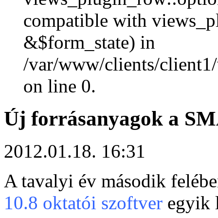
compatible with views_p
&$form_state) in
/var/www/clients/client1
on line 0.
Új forrásanyagok a S
2012.01.18. 16:31
A tavalyi év második feléb
10.8 oktatói szoftver
egyik 