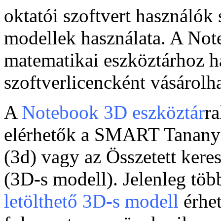
oktatói szoftvert használók
modellek használata. A Not
matematikai eszköztárhoz h
szoftverlicencként vásárolh
A
Notebook 3D eszköztár
r
elérhetők a SMART Tananya
(3d) vagy az Összetett ker
(3D-s modell). Jelenleg töb
letölthető 3D-s modell
érhet