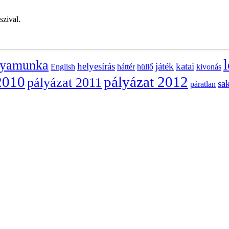
zival.
l
lyamunka
helyesírás
játék
katai
English
háttér
hüllő
kivonás
2010
pályázat 2012
pályázat 2011
sa
páratlan