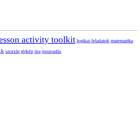
esson activity toolkit
logikai feladatok
matematika
kk
szorzás
térkép
óra
összeadás