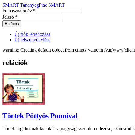
SMART TananyagPiac
SMART
Felhasználónév
*
Jelszó
*
Új fiók létrehozása
Új jelszó igénylése
warning: Creating default object from empty value in /var/www/clie
relációk
Törtek Pöttyös Pannival
Törtek fogalmának kialakítása,nagyság szerinti rendezése, színesrúd ké