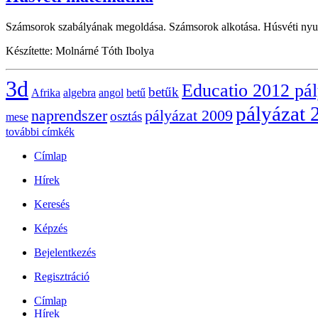
Számsorok szabályának megoldása. Számsorok alkotása. Húsvéti nyus
Készítette: Molnárné Tóth Ibolya
3d
Educatio 2012 pá
betűk
Afrika
algebra
angol
betű
pályázat 
naprendszer
pályázat 2009
osztás
mese
további címkék
Címlap
Hírek
Keresés
Képzés
Bejelentkezés
Regisztráció
Címlap
Hírek