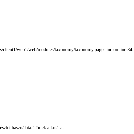
nts/client1/web1/web/modules/taxonomy/taxonomy.pages.inc on line 34.
szlet használata. Törtek alkotása.