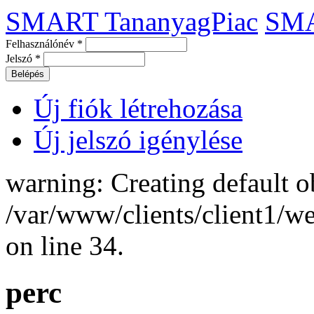
SMART TananyagPiac
SM
Felhasználónév
*
Jelszó
*
Új fiók létrehozása
Új jelszó igénylése
warning: Creating default o
/var/www/clients/client1/
on line 34.
perc