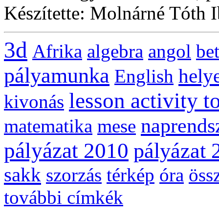
Készítette: Molnárné Tóth 
3d
Afrika
algebra
angol
be
pályamunka
helye
English
lesson activity t
kivonás
naprends
matematika
mese
pályázat 2010
pályázat 
sakk
szorzás
térkép
óra
öss
további címkék