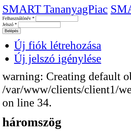
SMART TananyagPiac
SM
Felhasználónév
*
Jelszó
*
Új fiók létrehozása
Új jelszó igénylése
warning: Creating default o
/var/www/clients/client1/
on line 34.
háromszög