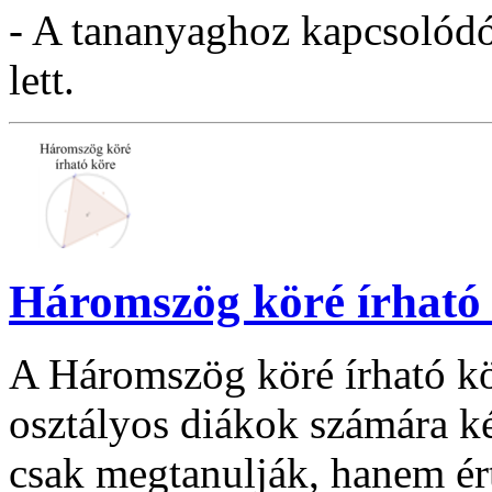
- A tananyaghoz kapcsolódó 
lett.
Háromszög köré írható
A Háromszög köré írható kö
osztályos diákok számára ké
csak megtanulják, hanem ér