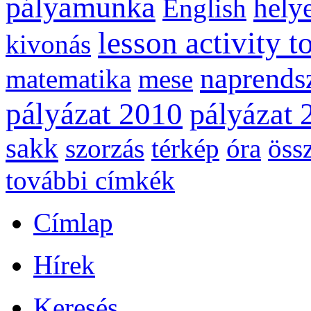
pályamunka
helye
English
lesson activity t
kivonás
naprends
matematika
mese
pályázat 2010
pályázat 
sakk
szorzás
térkép
óra
öss
további címkék
Címlap
Hírek
Keresés