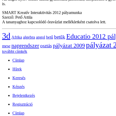
is.
SMART Kreatív Interaktivitás 2012 pályamunka
Szerző: Pető Attila
A tananyaghoz kapcsolódó óravázlat mellékletként csatolva lett.
3d
Educatio 2012 pá
betűk
Afrika
algebra
angol
betű
pályázat 
naprendszer
pályázat 2009
osztás
mese
további címkék
Címlap
Hírek
Keresés
Képzés
Bejelentkezés
Regisztráció
Címlap