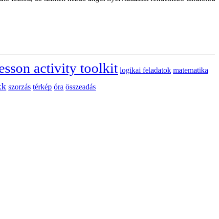
esson activity toolkit
logikai feladatok
matematika
kk
szorzás
térkép
óra
összeadás