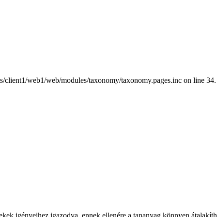
nts/client1/web1/web/modules/taxonomy/taxonomy.pages.inc on line 34.
rekek igényeihez igazodva, ennek ellenére a tananyag könnyen átalakítha