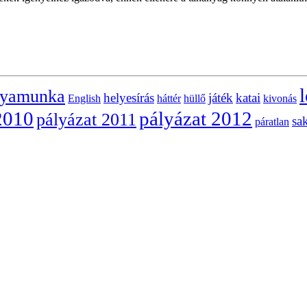
l
lyamunka
helyesírás
játék
katai
English
háttér
hüllő
kivonás
2010
pályázat 2012
pályázat 2011
sa
páratlan