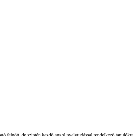
tó felnőtt, de szintén kezdő angol nyelvtudással rendelkező tanulókra