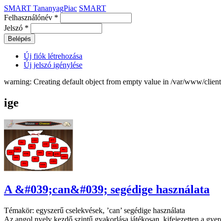
SMART TananyagPiac
SMART
Felhasználónév
*
Jelszó
*
Új fiók létrehozása
Új jelszó igénylése
warning: Creating default object from empty value in /var/www/clie
ige
A &#039;can&#039; segédige használata
Témakör: egyszerű cselekvések, ’can’ segédige használata
Az angol nyelv kezdő szintű gyakorlása játékosan, kifejezetten a gye