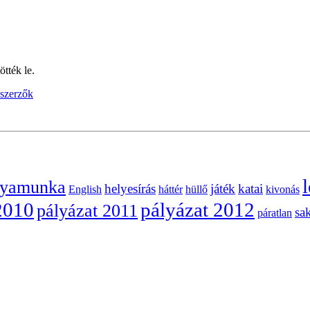
tték le.
szerzők
l
lyamunka
helyesírás
játék
katai
English
háttér
hüllő
kivonás
2010
pályázat 2012
pályázat 2011
sa
páratlan