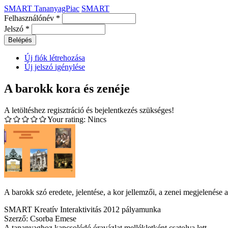
SMART TananyagPiac
SMART
Felhasználónév
*
Jelszó
*
Új fiók létrehozása
Új jelszó igénylése
A barokk kora és zenéje
A letöltéshez regisztráció és bejelentkezés szükséges!
Your rating:
Nincs
A barokk szó eredete, jelentése, a kor jellemzői, a zenei megjelenése 
SMART Kreatív Interaktivitás 2012 pályamunka
Szerző: Csorba Emese
A tananyaghoz kapcsolódó óravázlat mellékletként csatolva lett.