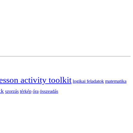
esson activity toolkit
logikai feladatok
matematika
kk
szorzás
térkép
óra
összeadás