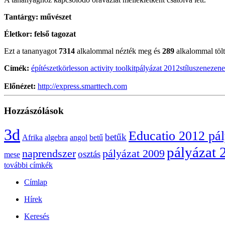
Tantárgy:
művészet
Életkor:
felső tagozat
Ezt a tananyagot
7314
alkalommal nézték meg és
289
alkalommal töltö
Címék:
építészet
kör
lesson activity toolkit
pályázat 2012
stílus
zene
zene
Előnézet:
http://express.smarttech.com
Hozzászólások
3d
Educatio 2012 pá
betűk
Afrika
algebra
angol
betű
pályázat 
naprendszer
pályázat 2009
osztás
mese
további címkék
Címlap
Hírek
Keresés