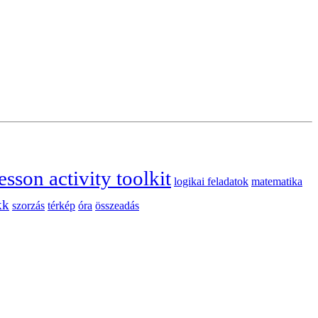
esson activity toolkit
logikai feladatok
matematika
kk
szorzás
térkép
óra
összeadás