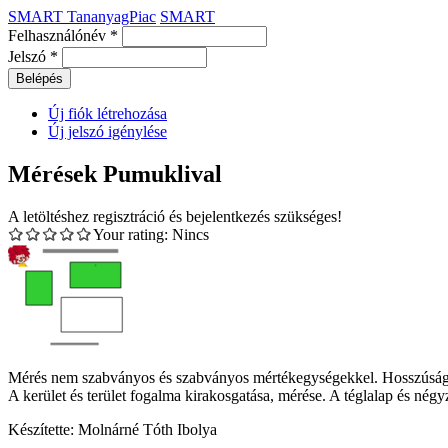
SMART TananyagPiac
SMART
Felhasználónév
*
Jelszó
*
Új fiók létrehozása
Új jelszó igénylése
Mérések Pumuklival
A letöltéshez regisztráció és bejelentkezés szükséges!
Your rating:
Nincs
Mérés nem szabványos és szabványos mértékegységekkel. Hosszúság 
A kerület és terület fogalma kirakosgatása, mérése. A téglalap és négy
Készítette: Molnárné Tóth Ibolya