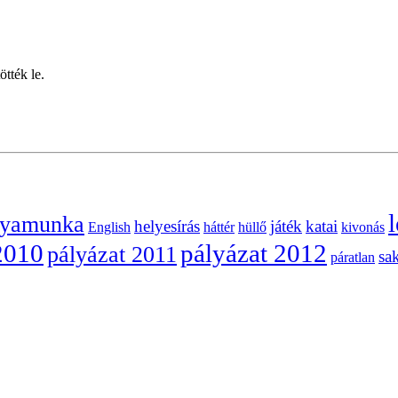
tték le.
l
lyamunka
helyesírás
játék
katai
English
háttér
hüllő
kivonás
2010
pályázat 2012
pályázat 2011
sa
páratlan