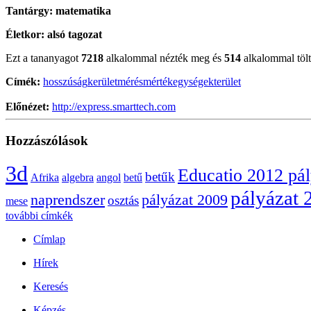
Tantárgy:
matematika
Életkor:
alsó tagozat
Ezt a tananyagot
7218
alkalommal nézték meg és
514
alkalommal töltö
Címék:
hosszúság
kerület
mérés
mértékegységek
terület
Előnézet:
http://express.smarttech.com
Hozzászólások
3d
Educatio 2012 pá
betűk
Afrika
algebra
angol
betű
pályázat 
naprendszer
pályázat 2009
osztás
mese
további címkék
Címlap
Hírek
Keresés
Képzés