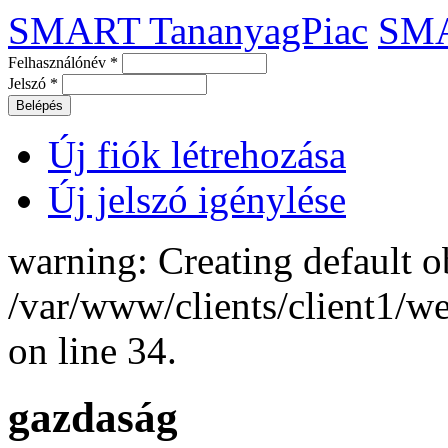
SMART TananyagPiac
SM
Felhasználónév
*
Jelszó
*
Új fiók létrehozása
Új jelszó igénylése
warning: Creating default o
/var/www/clients/client1/
on line 34.
gazdaság