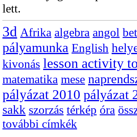
lett.
3d
Afrika
algebra
angol
be
pályamunka
helye
English
lesson activity t
kivonás
naprends
matematika
mese
pályázat 2010
pályázat 
sakk
szorzás
térkép
óra
öss
további címkék