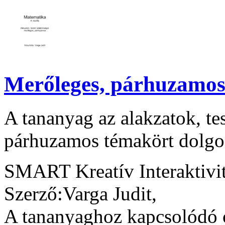
Merőleges, párhuzamo
A tananyag az alakzatok, te
párhuzamos témakört dolgoz
SMART Kreatív Interaktivi
Szerző:Varga Judit,
A tananyaghoz kapcsolódó ó