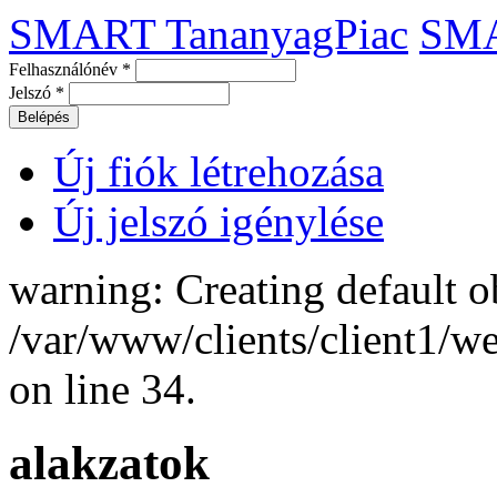
SMART TananyagPiac
SM
Felhasználónév
*
Jelszó
*
Új fiók létrehozása
Új jelszó igénylése
warning: Creating default o
/var/www/clients/client1/
on line 34.
alakzatok