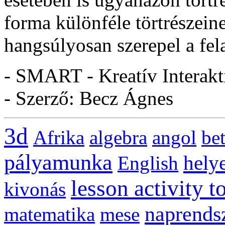
forma különféle törtrészein
hangsúlyosan szerepel a fel
- SMART - Kreatív Interakt
- Szerző: Becz Ágnes
3d
Afrika
algebra
angol
be
pályamunka
helye
English
lesson activity t
kivonás
naprends
matematika
mese