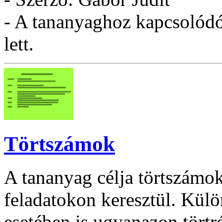
- A tananyaghoz kapcsolódó 
lett.
Törtszámok
A tananyag célja törtszámok
feladatokon keresztül. Kül
esetében is ugyanazon törtr