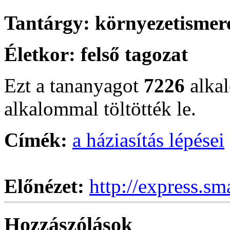
Tantárgy:
környezetismer
Életkor:
felső tagozat
Ezt a tananyagot
7226
alka
alkalommal töltötték le.
Címék:
a háziasítás lépései
Előnézet:
http://express.sm
Hozzászólások