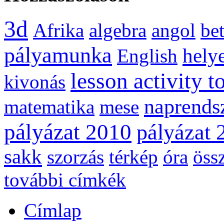
3d
Afrika
algebra
angol
be
pályamunka
helye
English
lesson activity t
kivonás
naprends
matematika
mese
pályázat 2010
pályázat 
sakk
szorzás
térkép
óra
öss
további címkék
Címlap