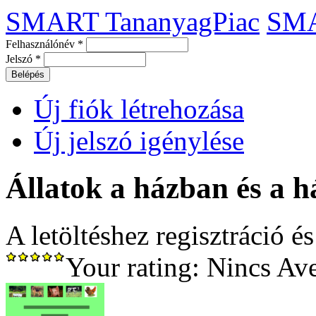
SMART TananyagPiac
SM
Felhasználónév
*
Jelszó
*
Új fiók létrehozása
Új jelszó igénylése
Állatok a házban és a h
A letöltéshez regisztráció é
Your rating:
Nincs
Av