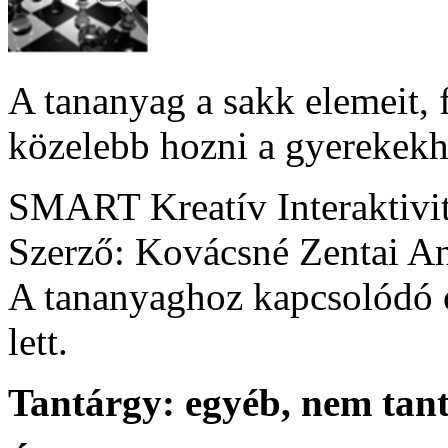
A tananyag a sakk elemeit, f
közelebb hozni a gyerekekh
SMART Kreatív Interaktivi
Szerző: Kovácsné Zentai A
A tananyaghoz kapcsolódó ó
lett.
Tantárgy:
egyéb, nem tan