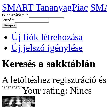
SMART TananyagPiac
SM
Felhasználónév
*
Jelszó
*
Új fiók létrehozása
Új jelszó igénylése
Keresés a sakktáblán
A letöltéshez regisztráció é
Your rating:
Nincs