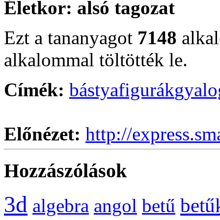
Életkor:
alsó tagozat
Ezt a tananyagot
7148
alka
alkalommal töltötték le.
Címék:
bástya
figurák
gyalo
Előnézet:
http://express.sm
Hozzászólások
3d
betű
algebra
angol
betű