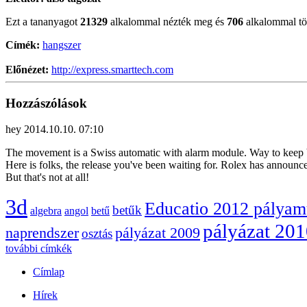
Ezt a tananyagot
21329
alkalommal nézték meg és
706
alkalommal töl
Címék:
hangszer
Előnézet:
http://express.smarttech.com
Hozzászólások
hey
2014.10.10. 07:10
The movement is a Swiss automatic with alarm module. Way to keep b
Here is folks, the release you've been waiting for. Rolex has announc
But that's not at all!
3d
Educatio 2012 pálya
betűk
algebra
angol
betű
pályázat 20
naprendszer
pályázat 2009
osztás
további címkék
Címlap
Hírek