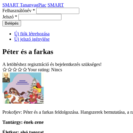
SMART TananyagPiac
SMART
Felhasználónév
*
Jelszó
*
Új fiók létrehozása
Új jelszó igénylése
Péter és a farkas
A letöltéshez regisztráció és bejelentkezés szükséges!
Your rating:
Nincs
Prokofjev: Péter és a farkas feldolgozása. Hangszerek bemutatása, a ra
Tantárgy:
ének-zene
Életkor:
alsó tagozat