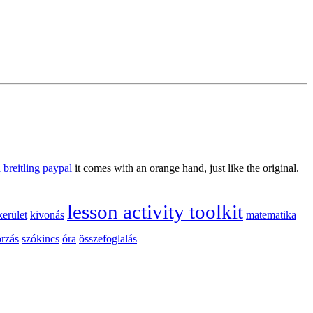
a breitling paypal
it comes with an orange hand, just like the original.
lesson activity toolkit
kerület
kivonás
matematika
orzás
szókincs
óra
összefoglalás