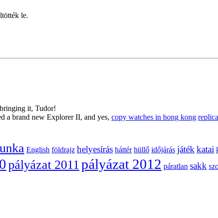
tötték le.
ringing it, Tudor!
ed a brand new Explorer II, and yes,
copy watches in hong kong
replic
munka
helyesírás
játék
katai
English
földrajz
háttér
hüllő
időjárás
10
pályázat 2012
pályázat 2011
sakk
páratlan
sz